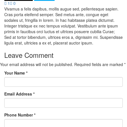
1
0
Vivamus a felis dapibus, mollis augue sed, pellentesque sapien.
Cras porta eleifend semper. Sed metus ante, congue eget
sodales ut, fringilla in lorem. In hac habitasse platea dictumst.
Integer tristique ex nec tempus volutpat. Vestibulum ante ipsum
primis in faucibus orci luctus et ultrices posuere cubilia Curae;
Sed at tortor bibendum, ultrices eros a, dignissim mi. Suspendisse
ligula erat, ultricies a ex et, placerat auctor ipsum.
Leave Comment
Your email address will not be published. Required fields are marked *
Your Name
*
Email Address
*
Phone Number
*