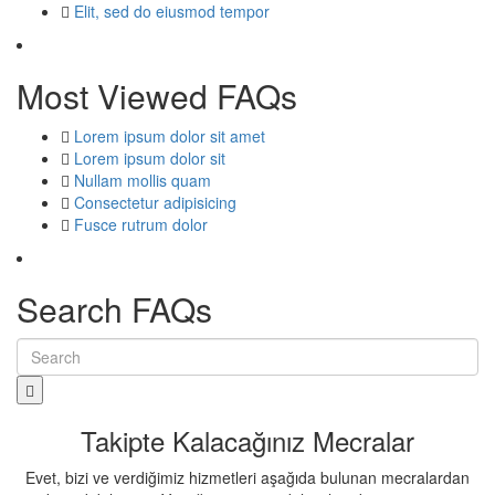
Elit, sed do eiusmod tempor
Most
Viewed
FAQs
Lorem ipsum dolor sit amet
Lorem ipsum dolor sit
Nullam mollis quam
Consectetur adipisicing
Fusce rutrum dolor
Search
FAQs
Submit
Takipte
Kalacağınız
Mecralar
Evet, bizi ve verdiğimiz hizmetleri aşağıda bulunan mecralardan