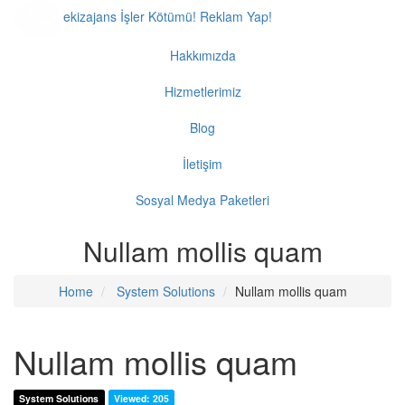
ekiz
ajans
İşler Kötümü! Reklam Yap!
Hakkımızda
Hizmetlerimiz
Blog
İletişim
Sosyal Medya Paketleri
Nullam mollis quam
Home
System Solutions
Nullam mollis quam
Nullam mollis quam
System Solutions
Viewed: 205