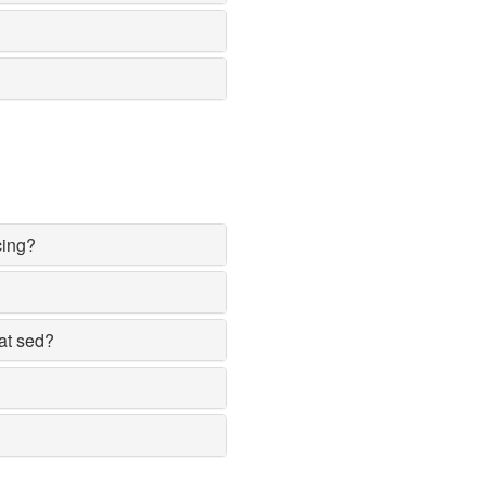
cing?
at sed?