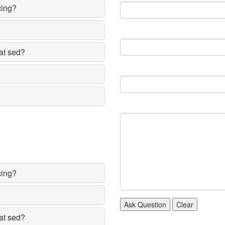
cing?
at sed?
cing?
at sed?